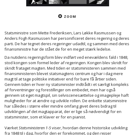
ZOOM
Statsministre som Mette Frederiksen, Lars Løkke Rasmussen og
Anders Fogh Rasmussen har personificeret deres regering og deres
parti. De har tegnet deres regeringer udadtil, og sammen med deres
finansministre har de stået de for en meget stærk ledelse.
Da nutidens regeringsform blev indført ved enevældens fald i 1848,
stod kongen som formel leder af regeringen. Kongen blev skridt for
skridt frataget magten. Med tiden er statsministeren sammen med
finansministeren blevet statsmagtens centrum og har i dag mere
magt til at tage politiske initiativer end for bare få årtier siden.
Gennem tiden er hver ny statsminister indtrådt i et særligt kompleks
af forventninger og forestillinger om embedet, men har også
gennem sit eget magtspil, sin selviscenesættelse og imagepleje haft
muligheder for at ændre og udvikle rollen. De enkelte statsministre
har således i større eller mindre omfang givet deres bidrag til
udviklingen af det magtapparat, der er lige så nødvendigt for en
statsminister, som et klaver er for en pianist.
Værket
Statsministeren 1-5
viser, hvordan denne historiske udvikling
fra 1848 til i dag, hvorfor den er forekommet, og den rejser