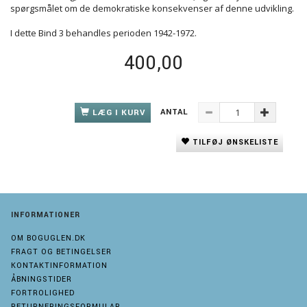
spørgsmålet om de demokratiske konsekvenser af denne udvikling.
I dette Bind 3 behandles perioden 1942-1972.
400,00
ANTAL
LÆG I KURV
TILFØJ ØNSKELISTE
INFORMATIONER
OM BOGUGLEN.DK
FRAGT OG BETINGELSER
KONTAKTINFORMATION
ÅBNINGSTIDER
FORTROLIGHED
RETURNERINGSFORMULAR