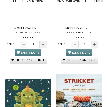
ELBIL REVYEN 2025
EMMA DAHLQVIST - FLETTERIER
MODEL/VARENR.:
MODEL/VARENR.:
9788253553283
9788740690507
199,95
279,95
ANTAL
ANTAL
LÆG I KURV
LÆG I KURV
TILFØJ ØNSKELISTE
TILFØJ ØNSKELISTE