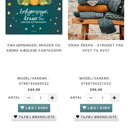
ENHJØRNINGER, DRAGER OG
ERIKA ÅBERG - STRIKKET FRA
ANDRE HÆKLEDE FANTASIDYR
KYST TIL KYST
MODEL/VARENR.:
MODEL/VARENR.:
9788740689532
9788794321532
249,95
299,95
ANTAL
ANTAL
LÆG I KURV
LÆG I KURV
TILFØJ ØNSKELISTE
TILFØJ ØNSKELISTE