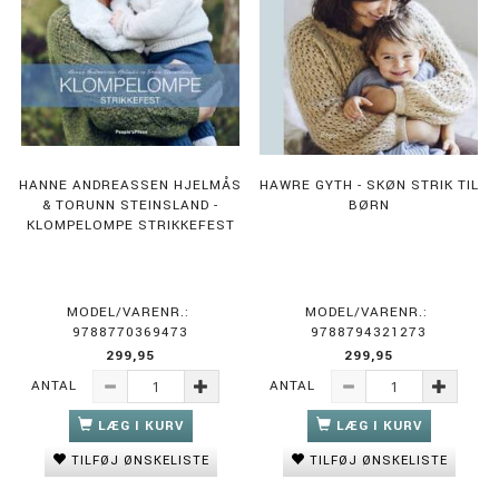
HANNE ANDREASSEN HJELMÅS
HAWRE GYTH - SKØN STRIK TIL
& TORUNN STEINSLAND -
BØRN
KLOMPELOMPE STRIKKEFEST
MODEL/VARENR.:
MODEL/VARENR.:
9788770369473
9788794321273
299,95
299,95
ANTAL
ANTAL
LÆG I KURV
LÆG I KURV
TILFØJ ØNSKELISTE
TILFØJ ØNSKELISTE