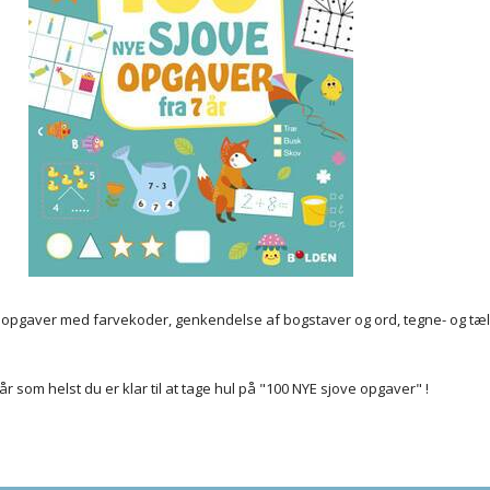
aleopgaver med farvekoder, genkendelse af bogstaver og ord, tegne- og tæ
år som helst du er klar til at tage hul på "100 NYE sjove opgaver" !