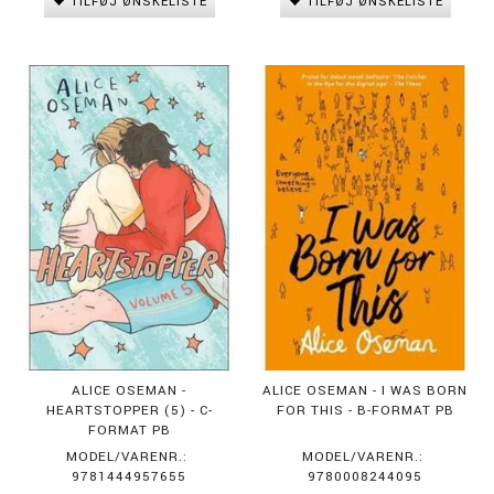
TILFØJ ØNSKELISTE
TILFØJ ØNSKELISTE
ALICE OSEMAN -
ALICE OSEMAN - I WAS BORN
HEARTSTOPPER (5) - C-
FOR THIS - B-FORMAT PB
FORMAT PB
MODEL/VARENR.:
MODEL/VARENR.:
9781444957655
9780008244095