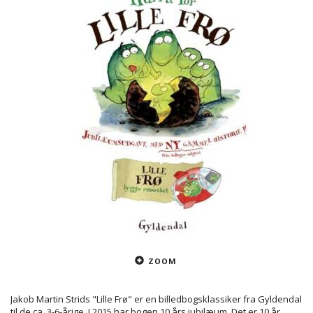
ZOOM
Jakob Martin Strids "Lille Frø" er en billedbogsklassiker fra Gyldendal
til de ca. 3-6-årige. I 2015 har bogen 10 års jubilæum. Det er 10 år