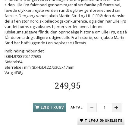
siden Lille Frø faldt ned gennem taget til sin familie på femte sal,
lavede ulykker, rejste verden rundt og blev genforenet med sin
familie. Dengang vandt Jakob Martin Strid og LILLE FRØ den danske
del af en stor nordisk billedbogskonkurrence, og siden har Lille Frø
vundet børns og voksnes hjerter verden over. I denne
jubilæumsudgave får du den oprindelige historie om Lille Frø, og så
får du en aldrig tidligere udgivet Lille Frø-historie, som Jakob Martin
Strid har haft liggende i en papkasse i årevis.
Indbinding:Indbundet
ISBN:9788702177695
Sidetal:64
Størrelse i mm (BxHxD):227x305x17mm
Vægt:638g
249,95
ANTAL
LÆG I KURV
TILFØJ ØNSKELISTE