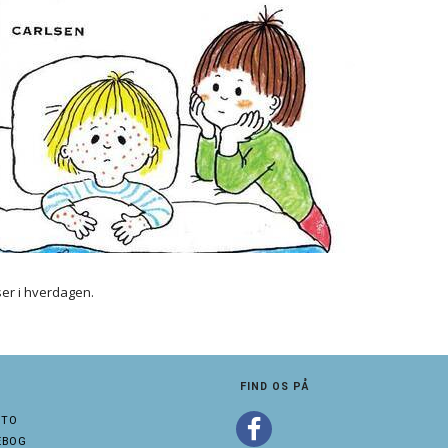
er i hverdagen.
FIND OS PÅ
NTO
EBOG