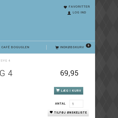
FAVORITTER
LOG IND
0
CAFÉ BOGUGLEN
INDKØBSKURV
 SYG 4
G 4
69,95
LÆG I KURV
ANTAL
TILFØJ ØNSKELISTE