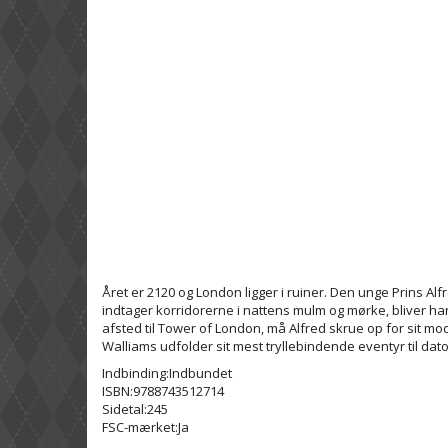
Året er 2120 og London ligger i ruiner. Den unge Prins A
indtager korridorerne i nattens mulm og mørke, bliver ha
afsted til Tower of London, må Alfred skrue op for sit m
Walliams udfolder sit mest tryllebindende eventyr til dato
Indbinding:Indbundet
ISBN:9788743512714
Sidetal:245
FSC-mærket:Ja