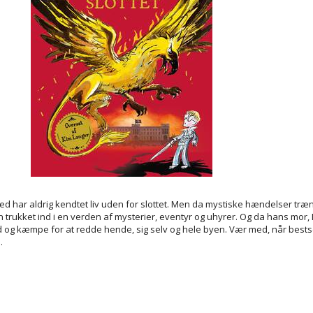
lfred har aldrig kendtet liv uden for slottet. Men da mystiske hændelser 
n trukket ind i en verden af mysterier, eventyr og uhyrer. Og da hans mor,
od og kæmpe for at redde hende, sig selv og hele byen. Vær med, når bestse
.