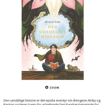
ZOOM
Den uendelige historie er det episke eventyr om drengene Atréju og
Bastian og deres kamp for at helbrede Den Barnlige Kejserinde for