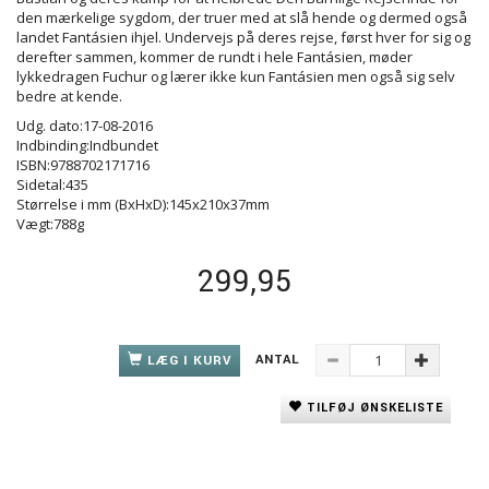
den mærkelige sygdom, der truer med at slå hende og dermed også
landet Fantásien ihjel. Undervejs på deres rejse, først hver for sig og
derefter sammen, kommer de rundt i hele Fantásien, møder
lykkedragen Fuchur og lærer ikke kun Fantásien men også sig selv
bedre at kende.
Udg. dato:17-08-2016
Indbinding:Indbundet
ISBN:9788702171716
Sidetal:435
Størrelse i mm (BxHxD):145x210x37mm
Vægt:788g
299,95
ANTAL
LÆG I KURV
TILFØJ ØNSKELISTE