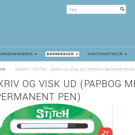
UNGDOMSBØGER
BØRNEBØGER
KONTORARTIKLER
ØRN
DISNEY - STITCH - SKRIV OG VISK UD (PAPBOG MED IKKE-PER
SKRIV OG VISK UD (PAPBOG M
PERMANENT PEN)