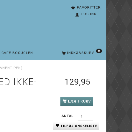
FAVORITTER
LOG IND
0
CAFÉ BOGUGLEN
INDKØBSKURV
MANENT PEN)
ED IKKE-
129,95
LÆG I KURV
ANTAL
TILFØJ ØNSKELISTE