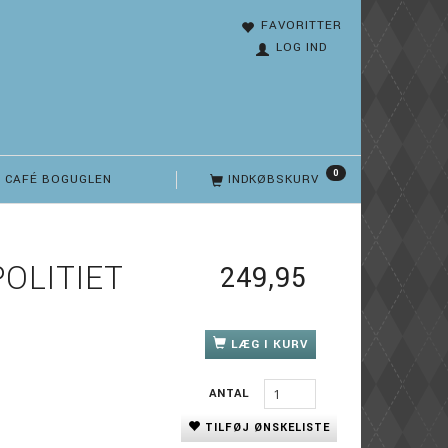
FAVORITTER
LOG IND
0
CAFÉ BOGUGLEN
INDKØBSKURV
POLITIET
249,95
LÆG I KURV
ANTAL
TILFØJ ØNSKELISTE