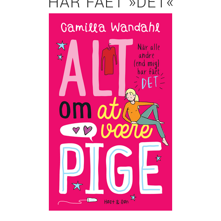
HAR FÅET »DET«