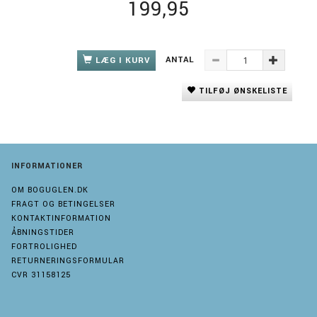
199,95
ANTAL
LÆG I KURV
TILFØJ ØNSKELISTE
INFORMATIONER
OM BOGUGLEN.DK
FRAGT OG BETINGELSER
KONTAKTINFORMATION
ÅBNINGSTIDER
FORTROLIGHED
RETURNERINGSFORMULAR
CVR 31158125