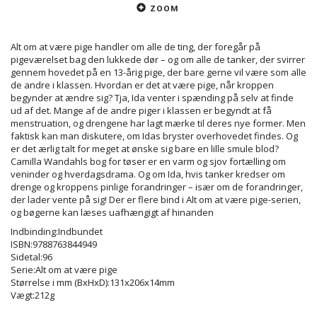
ZOOM
Alt om at være pige handler om alle de ting, der foregår på
pigeværelset bag den lukkede dør – og om alle de tanker, der svirrer
gennem hovedet på en 13-årig pige, der bare gerne vil være som alle
de andre i klassen. Hvordan er det at være pige, når kroppen
begynder at ændre sig? Tja, Ida venter i spænding på selv at finde
ud af det. Mange af de andre piger i klassen er begyndt at få
menstruation, og drengene har lagt mærke til deres nye former. Men
faktisk kan man diskutere, om Idas bryster overhovedet findes. Og
er det ærlig talt for meget at ønske sig bare en lille smule blod?
Camilla Wandahls bog for tøser er en varm og sjov fortælling om
veninder og hverdagsdrama. Og om Ida, hvis tanker kredser om
drenge og kroppens pinlige forandringer – især om de forandringer,
der lader vente på sig! Der er flere bind i Alt om at være pige-serien,
og bøgerne kan læses uafhængigt af hinanden
Indbinding:Indbundet
ISBN:9788763844949
Sidetal:96
Serie:Alt om at være pige
Størrelse i mm (BxHxD):131x206x14mm
Vægt:212g