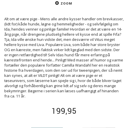
ZOOM
Alt om at være pige - Mens alle andre kysser handler om brevkasser,
(lidt for) kåde hunde, løgne og hemmeligheder - og selvfølgelig om
Ida, hendes venner og pinlige familie! Hvordan er det at være en 14-
årig pige, når drengene pludselig hellere vil kysse end at spille Fifa?
Tja, Ida ville ønske hun vidste det, men desværre vil Vitus meget
hellere kysse med Liva. Populære Liva, som både har store bryster
OG en kæreste, men faktisk virker lidt ligeglad med den sidste. Der
er ingen retfærdighed til! Selv Idas hund får mere erfaring på
kærestefronten end hende... Pinligt! Med masser af humor og varme
fortæller den populære forfatter Camilla Wandahl her en realistisk
historie fra hverdagen, som den ser ud for tweenpigen, der så nemt
kan synes, at alt er VILDT pinligt! Alt om at være pige er et
tøseunivers, som læserne kan spejle sig i, hvor de både bliver taget
alvorligt og forhåbentlig kan grine lidt af sig selv og deres mange
bekymringer. Bøgerne i serien kan læses uafhængigt af hinanden
fra ca. 11 år.
199,95