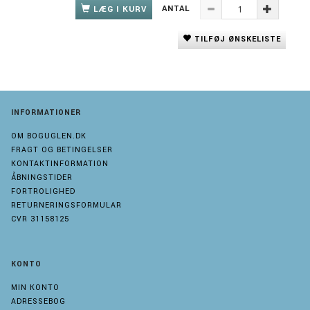
ANTAL
LÆG I KURV
TILFØJ ØNSKELISTE
INFORMATIONER
OM BOGUGLEN.DK
FRAGT OG BETINGELSER
KONTAKTINFORMATION
ÅBNINGSTIDER
FORTROLIGHED
RETURNERINGSFORMULAR
CVR 31158125
KONTO
MIN KONTO
ADRESSEBOG