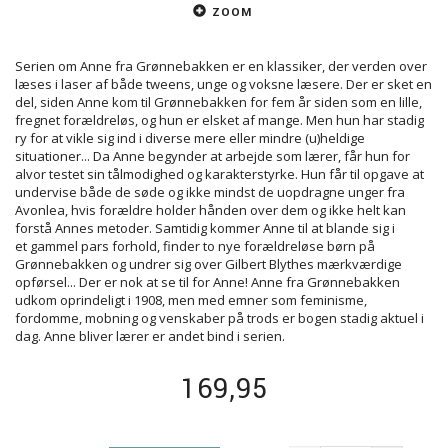
ZOOM
Serien om Anne fra Grønnebakken er en klassiker, der verden over
læses i laser af både tweens, unge og voksne læsere. Der er sket en
del, siden Anne kom til Grønnebakken for fem år siden som en lille,
fregnet forældreløs, og hun er elsket af mange. Men hun har stadig
ry for at vikle sig ind i diverse mere eller mindre (u)heldige
situationer... Da Anne begynder at arbejde som lærer, får hun for
alvor testet sin tålmodighed og karakterstyrke. Hun får til opgave at
undervise både de søde og ikke mindst de uopdragne unger fra
Avonlea, hvis forældre holder hånden over dem og ikke helt kan
forstå Annes metoder. Samtidig kommer Anne til at blande sig i
et gammel pars forhold, finder to nye forældreløse børn på
Grønnebakken og undrer sig over Gilbert Blythes mærkværdige
opførsel... Der er nok at se til for Anne! Anne fra Grønnebakken
udkom oprindeligt i 1908, men med emner som feminisme,
fordomme, mobning og venskaber på trods er bogen stadig aktuel i
dag. Anne bliver lærer er andet bind i serien.
169,95