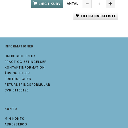
ANTAL
LÆG I KURV
TILFØJ ØNSKELISTE
INFORMATIONER
OM BOGUGLEN.DK
FRAGT OG BETINGELSER
KONTAKTINFORMATION
ÅBNINGSTIDER
FORTROLIGHED
RETURNERINGSFORMULAR
CVR 31158125
KONTO
MIN KONTO
ADRESSEBOG