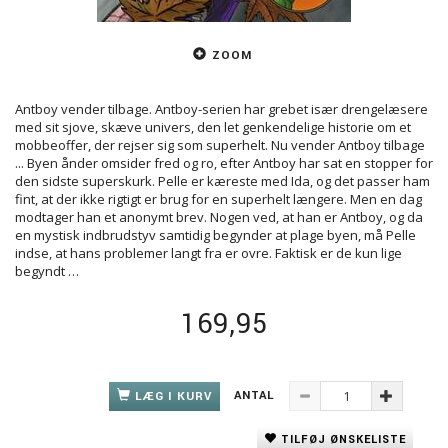
ZOOM
Antboy vender tilbage. Antboy-serien har grebet især drengelæsere
med sit sjove, skæve univers, den let genkendelige historie om et
mobbeoffer, der rejser sig som superhelt. Nu vender Antboy tilbage
... Byen ånder omsider fred og ro, efter Antboy har sat en stopper for
den sidste superskurk. Pelle er kæreste med Ida, og det passer ham
fint, at der ikke rigtigt er brug for en superhelt længere. Men en dag
modtager han et anonymt brev. Nogen ved, at han er Antboy, og da
en mystisk indbrudstyv samtidig begynder at plage byen, må Pelle
indse, at hans problemer langt fra er ovre. Faktisk er de kun lige
begyndt …
169,95
ANTAL
LÆG I KURV
TILFØJ ØNSKELISTE