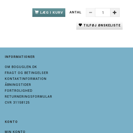
ANTAL
LÆG I KURV
TILFØJ ØNSKELISTE
INFORMATIONER
OM BOGUGLEN.DK
FRAGT OG BETINGELSER
KONTAKTINFORMATION
ÅBNINGSTIDER
FORTROLIGHED
RETURNERINGSFORMULAR
CVR 31158125
KONTO
MIN KONTO