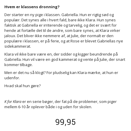
Hvem er klassens dronning?
Der starter en ny pige i klassen. Gabriella. Hun er rigtig sød og
populær. Det synes alle i hvert fald, bare ikke Klara. Hun synes
faktisk at Gabriella er irriterende og tarvelig, og det er svært for
hende at fortælle det til de andre, som bare synes, at Klara virker
jaloux. Det bliver ikke nemmere af, at Julie, der normalt er den
populære i klassen, er på ferie, og at Rose er blevet Gabriellas nye
sidekammerat.
Klara vil ikke bare være en, der sidder og kigger beundrende på
Gabriella. Hun vil være en god kammerat og vente på Julie, der snart
kommer tilbage.
Men er det nu så klogt? For pludselig kan Klara mærke, at hun er
udenfor.
Hvad skal hun gøre?
K for Klara
er en serie bøger, der fat på de problemer, som piger
mellem 6-10 år oplever både i og uden for skolen.
99,95