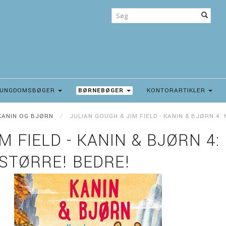
UNGDOMSBØGER
BØRNEBØGER
KONTORARTIKLER
KANIN OG BJØRN
JULIAN GOUGH & JIM FIELD - KANIN & BJØRN 4
M FIELD - KANIN & BJØRN 4:
STØRRE! BEDRE!