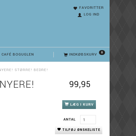
FAVORITTER
LOG IND
0
CAFÉ BOGUGLEN
INDKØBSKURV
: NYERE! STØRRE! BEDRE!
 NYERE!
99,95
LÆG I KURV
ANTAL
TILFØJ ØNSKELISTE