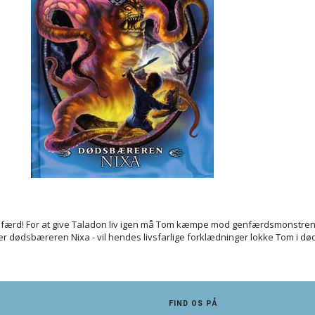
 genfærd! For at give Taladon liv igen må Tom kæmpe mod genfærdsmonstr
r dødsbæreren Nixa - vil hendes livsfarlige forklædninger lokke Tom i dø
FIND OS PÅ