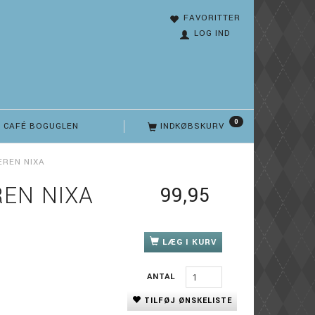
FAVORITTER
LOG IND
0
CAFÉ BOGUGLEN
INDKØBSKURV
EREN NIXA
EN NIXA
99,95
LÆG I KURV
ANTAL
TILFØJ ØNSKELISTE