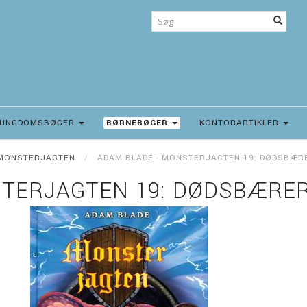
UNGDOMSBØGER
BØRNEBØGER
KONTORARTIKLER
MONSTERJAGTEN
ADAM BLADE - MONSTERJAGTEN 19: DØDSBÆR
STERJAGTEN 19: DØDSBÆRER