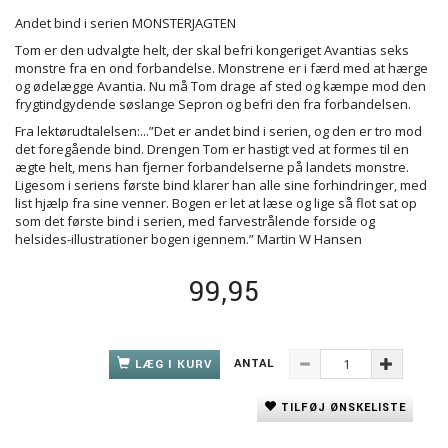
Andet bind i serien MONSTERJAGTEN
Tom er den udvalgte helt, der skal befri kongeriget Avantias seks
monstre fra en ond forbandelse. Monstrene er i færd med at hærge
og ødelægge Avantia. Nu må Tom drage af sted og kæmpe mod den
frygtindgydende søslange Sepron og befri den fra forbandelsen.
Fra lektørudtalelsen:...”Det er andet bind i serien, og den er tro mod
det foregående bind. Drengen Tom er hastigt ved at formes til en
ægte helt, mens han fjerner forbandelserne på landets monstre.
Ligesom i seriens første bind klarer han alle sine forhindringer, med
list hjælp fra sine venner. Bogen er let at læse og lige så flot sat op
som det første bind i serien, med farvestrålende forside og
helsides-illustrationer bogen igennem.” Martin W Hansen
99,95
ANTAL
LÆG I KURV
TILFØJ ØNSKELISTE