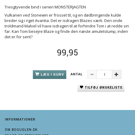
Treogtyvende bind i serien MONSTERJAGTEN
Vulkanen ved Stonewin er frosset til, og en dødbringende kulde
breder sig i riget Avantia. Det er isdragen Blazes værk. Den onde
troldmand Malvel vil have isdragen til at forhindre Tom i at redde sin
far. Kan Tom besejre Blaze og finde den næste amuletstump, inden
det er for sent?
99,95
ANTAL
LÆG I KURV
TILFØJ ØNSKELISTE
INFORMATIONER
OM BOGUGLEN.DK