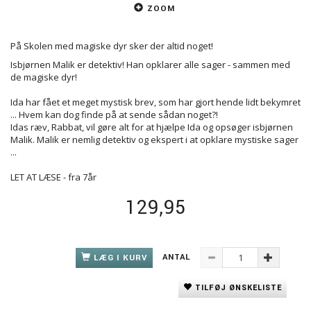
ZOOM
På Skolen med magiske dyr sker der altid noget!
Isbjørnen Malik er detektiv! Han opklarer alle sager - sammen med
de magiske dyr!
Ida har fået et meget mystisk brev, som har gjort hende lidt bekymret
... Hvem kan dog finde på at sende sådan noget?!
Idas ræv, Rabbat, vil gøre alt for at hjælpe Ida og opsøger isbjørnen
Malik. Malik er nemlig detektiv og ekspert i at opklare mystiske sager
...
LET AT LÆSE - fra 7år
129,95
ANTAL
LÆG I KURV
TILFØJ ØNSKELISTE