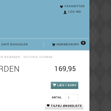
FAVORITTER
LOG IND
0
CAFÉ BOGUGLEN
INDKØBSKURV
DEN BRÆNDER - VICTORIA SCHWAB
ORDEN
169,95
LÆG I KURV
ANTAL
TILFØJ ØNSKELISTE