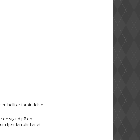
den hellige forbindelse
r de sig ud på en
om fjenden altid er et