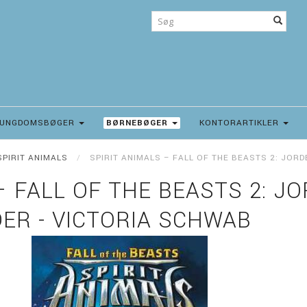
UNGDOMSBØGER
BØRNEBØGER
KONTORARTIKLER
SPIRIT ANIMALS
SPIRIT ANIMALS – FALL OF THE BEASTS 2: JOR
– FALL OF THE BEASTS 2: J
ER - VICTORIA SCHWAB