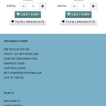
ANTAL
ANTAL
LÆG I KURV
LÆG I KURV
TILFØJ ØNSKELISTE
TILFØJ ØNSKELISTE
INFORMATIONER
OM BOGUGLEN.DK
FRAGT OG BETINGELSER
KONTAKTINFORMATION
ÅBNINGSTIDER
FORTROLIGHED
RETURNERINGSFORMULAR
CVR 31158125
KONTO
MIN KONTO
ADRESSEBOG