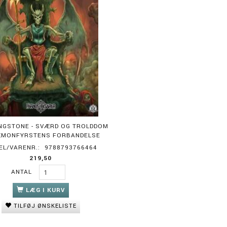
VINGSTONE - SVÆRD OG TROLDDOM
DÆMONFYRSTENS FORBANDELSE
EL/VARENR.:
9788793766464
219,50
ANTAL
LÆG I KURV
TILFØJ ØNSKELISTE