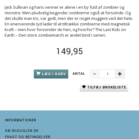
Jack Sullivan og hans venner er alene i en by fuld af zombier og
monstre. Men pludselig begynder zombierne også at forsvinde. Og
det skulle man tro, var godt, men der er noget muggent ved det hele.
En enerverende lyd lader til at tiltrække zombierne med magnetisk
kraft – men hvor forsvinder de hen, og hvorfor? The Last Kids on
Earth – Den store zombiemarch er andet bind i serien.
149,95
ANTAL
LÆG I KURV
TILFØJ ØNSKELISTE
INFORMATIONER
OM BOGUGLEN.DK
FRAGT OG BETINGELSER