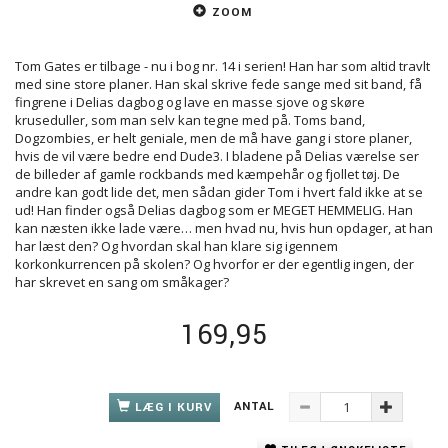
ZOOM
Tom Gates er tilbage - nu i bog nr. 14 i serien! Han har som altid travlt
med sine store planer. Han skal skrive fede sange med sit band, få
fingrene i Delias dagbog og lave en masse sjove og skøre
kruseduller, som man selv kan tegne med på. Toms band,
Dogzombies, er helt geniale, men de må have gang i store planer,
hvis de vil være bedre end Dude3. I bladene på Delias værelse ser
de billeder af gamle rockbands med kæmpehår og fjollet tøj. De
andre kan godt lide det, men sådan gider Tom i hvert fald ikke at se
ud! Han finder også Delias dagbog som er MEGET HEMMELIG. Han
kan næsten ikke lade være… men hvad nu, hvis hun opdager, at han
har læst den? Og hvordan skal han klare sig igennem
korkonkurrencen på skolen? Og hvorfor er der egentlig ingen, der
har skrevet en sang om småkager?
169,95
ANTAL
LÆG I KURV