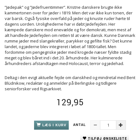
”Jødepak” og ”Jødefruentimmer”. Kristne danskere brugte ikke
kammertonen over for jøder i 1819. Men det var ikke kun tonen, der
var barsk. Også fysiske overfald på jøder og knuste ruder hørte til
dagens uorden. Urolighederne har vi døbt Jødefejden. Her
kæmpede danskere mod enevælde og for demokrati, men mest af
alt handlede Jødefejden om retten til at være dansk. Kunne Danmark
rumme jøder med slangekrøller, parykker og gefilte fisk? Det kunne
landet, og jøderne blev integreret i løbet af 1800-tallet. Men
fordomme om pengegriske jøder med krogede næser fyldte stadig
meget og blev båret ind i det 20. århundrede. Her kulminerede
århundreders afstandtagen med Holocaust, terror og jødehad.
Deltag i den evigt aktuelle fejde om danskhed og mindretal med Bent
Blüdnikow, redaktør og anmelder på Berlingske og tidligere
seniorforsker ved Rigsarkivet.
129,95
ANTAL
LÆG I KURV
TILFØJ ØNSKELISTE