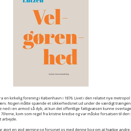
ra en kirkelig forening i København i 1876. Livet i den relativt nye metropol 
dærv. Nogen måtte spænde et sikkerhedsnet ud under de værdigt trængende
ned i en armod så dyb, at kun det offentlige fattigvæsen kunne overtage
 70’erne, kom som regel fra kristne kredse og var måske forsatsen til den s
lt arbejde.
 har gjort en god gerning og forsynet os med denne bog om at hjælpe andre.