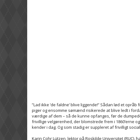
”Lad ikke ’de faldne’ blive liggende!” Sådan lød et opråb f
piger og ensomme sømænd risikerede at blive ledt i for
værdige af dem – så de kunne opfanges, før de dumpede 
frivillige velgørenhed, der blomstrede frem i 1860’erne og
kender i dag. Og som stadig er suppleret af frivilligt socia
Karin Cohr Lützen, lektor på Roskilde Universitet (RUC),