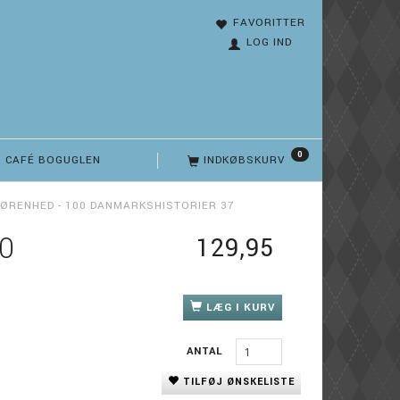
FAVORITTER
LOG IND
0
CAFÉ BOGUGLEN
INDKØBSKURV
GØRENHED - 100 DANMARKSHISTORIER 37
0
129,95
LÆG I KURV
ANTAL
TILFØJ ØNSKELISTE