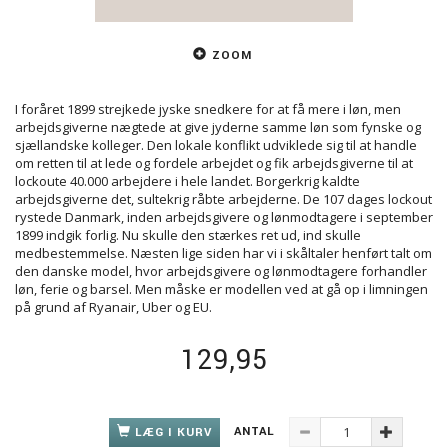
ZOOM
I foråret 1899 strejkede jyske snedkere for at få mere i løn, men
arbejdsgiverne nægtede at give jyderne samme løn som fynske og
sjællandske kolleger. Den lokale konflikt udviklede sig til at handle
om retten til at lede og fordele arbejdet og fik arbejdsgiverne til at
lockoute 40.000 arbejdere i hele landet. Borgerkrig kaldte
arbejdsgiverne det, sultekrig råbte arbejderne. De 107 dages lockout
rystede Danmark, inden arbejdsgivere og lønmodtagere i september
1899 indgik forlig. Nu skulle den stærkes ret ud, ind skulle
medbestemmelse. Næsten lige siden har vi i skåltaler henført talt om
den danske model, hvor arbejdsgivere og lønmodtagere forhandler
løn, ferie og barsel. Men måske er modellen ved at gå op i limningen
på grund af Ryanair, Uber og EU.
129,95
ANTAL
LÆG I KURV