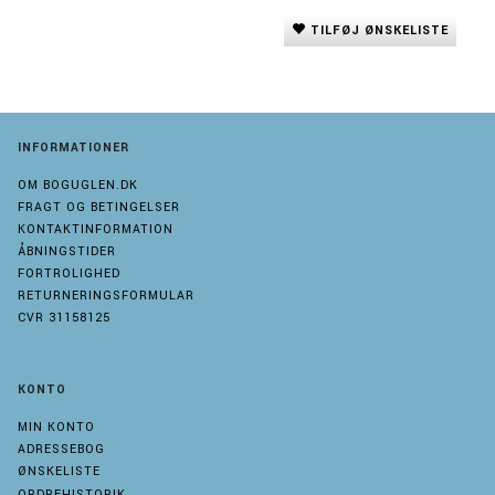
TILFØJ ØNSKELISTE
INFORMATIONER
OM BOGUGLEN.DK
FRAGT OG BETINGELSER
KONTAKTINFORMATION
ÅBNINGSTIDER
FORTROLIGHED
RETURNERINGSFORMULAR
CVR 31158125
KONTO
MIN KONTO
ADRESSEBOG
ØNSKELISTE
ORDREHISTORIK