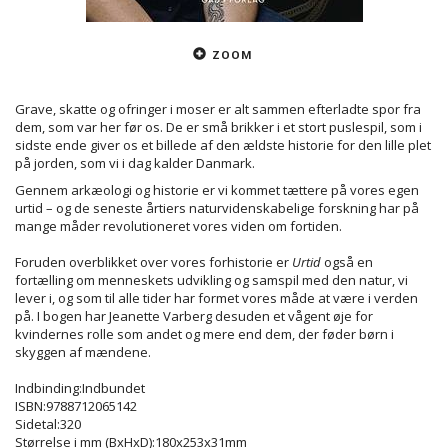
ZOOM
Grave, skatte og ofringer i moser er alt sammen efterladte spor fra
dem, som var her før os. De er små brikker i et stort puslespil, som i
sidste ende giver os et billede af den ældste historie for den lille plet
på jorden, som vi i dag kalder Danmark.
Gennem arkæologi og historie er vi kommet tættere på vores egen
urtid – og de seneste årtiers naturvidenskabelige forskning har på
mange måder revolutioneret vores viden om fortiden.
Foruden overblikket over vores forhistorie er
Urtid
også en
fortælling om menneskets udvikling og samspil med den natur, vi
lever i, og som til alle tider har formet vores måde at være i verden
på. I bogen har Jeanette Varberg desuden et vågent øje for
kvindernes rolle som andet og mere end dem, der føder børn i
skyggen af mændene.
Indbinding:Indbundet
ISBN:9788712065142
Sidetal:320
Størrelse i mm (BxHxD):180x253x31mm