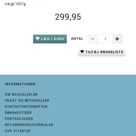
Vægt:1007g
299,95
ANTAL
LÆG I KURV
TILFØJ ØNSKELISTE
INFORMATIONER
OM BOGUGLEN.DK
FRAGT OG BETINGELSER
KONTAKTINFORMATION
ÅBNINGSTIDER
FORTROLIGHED
RETURNERINGSFORMULAR
CVR 31158125