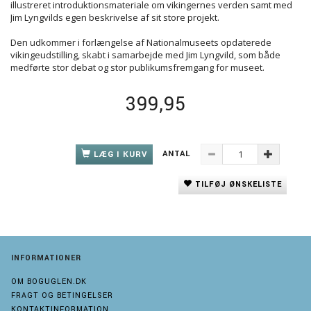
illustreret introduktionsmateriale om vikingernes verden samt med
Jim Lyngvilds egen beskrivelse af sit store projekt.
Den udkommer i forlængelse af Nationalmuseets opdaterede
vikingeudstilling, skabt i samarbejde med Jim Lyngvild, som både
medførte stor debat og stor publikumsfremgang for museet.
399,95
ANTAL
LÆG I KURV
TILFØJ ØNSKELISTE
INFORMATIONER
OM BOGUGLEN.DK
FRAGT OG BETINGELSER
KONTAKTINFORMATION