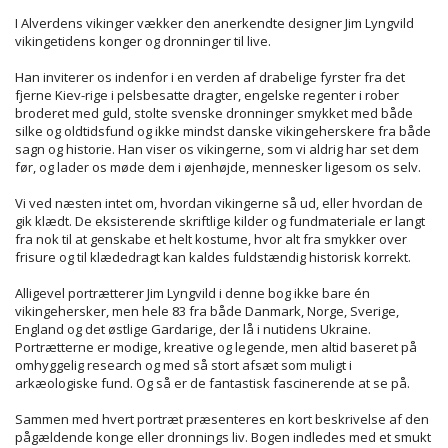
I Alverdens vikinger vækker den anerkendte designer Jim Lyngvild
vikingetidens konger og dronninger til live.
Han inviterer os indenfor i en verden af drabelige fyrster fra det
fjerne Kiev-rige i pelsbesatte dragter, engelske regenter i rober
broderet med guld, stolte svenske dronninger smykket med både
silke og oldtidsfund og ikke mindst danske vikingeherskere fra både
sagn og historie. Han viser os vikingerne, som vi aldrig har set dem
før, og lader os møde dem i øjenhøjde, mennesker ligesom os selv.
Vi ved næsten intet om, hvordan vikingerne så ud, eller hvordan de
gik klædt. De eksisterende skriftlige kilder og fundmateriale er langt
fra nok til at genskabe et helt kostume, hvor alt fra smykker over
frisure og til klædedragt kan kaldes fuldstændig historisk korrekt.
Alligevel portrætterer Jim Lyngvild i denne bog ikke bare én
vikingehersker, men hele 83 fra både Danmark, Norge, Sverige,
England og det østlige Gardarige, der lå i nutidens Ukraine.
Portrætterne er modige, kreative og legende, men altid baseret på
omhyggelig research og med så stort afsæt som muligt i
arkæologiske fund. Og så er de fantastisk fascinerende at se på.
Sammen med hvert portræt præsenteres en kort beskrivelse af den
pågældende konge eller dronnings liv. Bogen indledes med et smukt