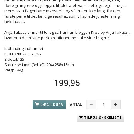
Her er step by step opskrifter på fine julehjerter, søde julegrise,
flotte grangrene og julepynt til juletræet, værelset, og meget, meget
mere. Man følger bare mønsteret og så er der ikke langt fra den
første perle til det færdige resultat, som vil sprede julestemning i
hele huset.
Anja Takacs er mor til to, og så har hun bloggen Krea by Anja Takacs ,
hvor hun deler sine perlekreationer med alle sine følgere.
Indbinding:Indbundet
ISBN:9788770365765
Sidetal:125
Størrelse i mm (BxHxD):204x258x16mm
Vægt:589g
199,95
ANTAL
LÆG I KURV
TILFØJ ØNSKELISTE