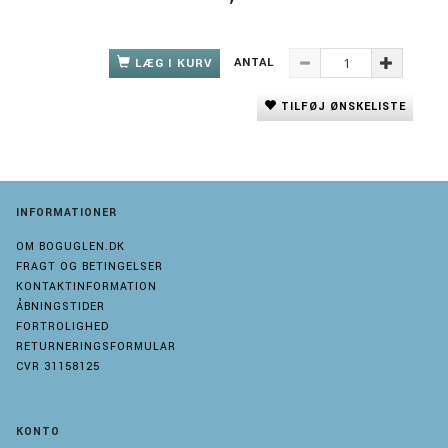
ANTAL
LÆG I KURV
TILFØJ ØNSKELISTE
INFORMATIONER
OM BOGUGLEN.DK
FRAGT OG BETINGELSER
KONTAKTINFORMATION
ÅBNINGSTIDER
FORTROLIGHED
RETURNERINGSFORMULAR
CVR 31158125
KONTO