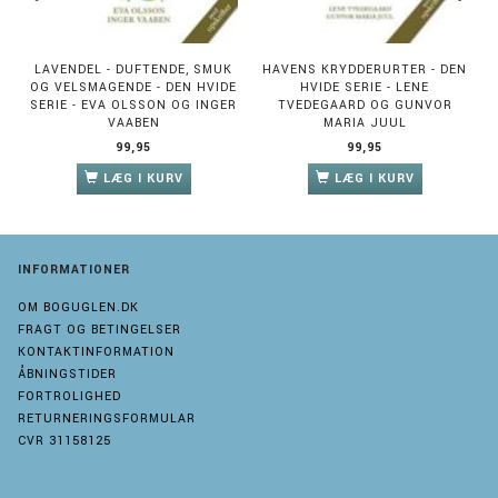
LAVENDEL - DUFTENDE, SMUK
HAVENS KRYDDERURTER - DEN
OG VELSMAGENDE - DEN HVIDE
HVIDE SERIE - LENE
SERIE - EVA OLSSON OG INGER
TVEDEGAARD OG GUNVOR
VAABEN
MARIA JUUL
99,95
99,95
LÆG I KURV
LÆG I KURV
INFORMATIONER
OM BOGUGLEN.DK
FRAGT OG BETINGELSER
KONTAKTINFORMATION
ÅBNINGSTIDER
FORTROLIGHED
RETURNERINGSFORMULAR
CVR 31158125