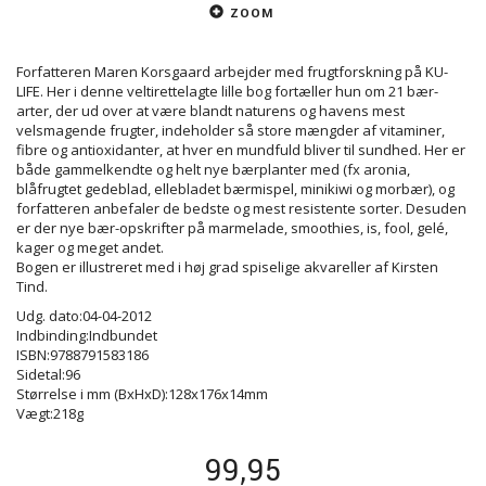
ZOOM
Forfatteren Maren Korsgaard arbejder med frugtforskning på KU-
LIFE. Her i denne veltirettelagte lille bog fortæller hun om 21 bær-
arter, der ud over at være blandt naturens og havens mest
velsmagende frugter, indeholder så store mængder af vitaminer,
fibre og antioxidanter, at hver en mundfuld bliver til sundhed. Her er
både gammelkendte og helt nye bærplanter med (fx aronia,
blåfrugtet gedeblad, ellebladet bærmispel, minikiwi og morbær), og
forfatteren anbefaler de bedste og mest resistente sorter. Desuden
er der nye bær-opskrifter på marmelade, smoothies, is, fool, gelé,
kager og meget andet.
Bogen er illustreret med i høj grad spiselige akvareller af Kirsten
Tind.
Udg. dato:04-04-2012
Indbinding:Indbundet
ISBN:9788791583186
Sidetal:96
Størrelse i mm (BxHxD):128x176x14mm
Vægt:218g
99,95