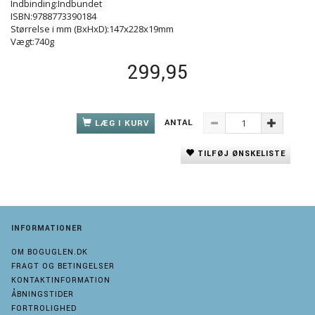
Indbinding:Indbundet
ISBN:9788773390184
Størrelse i mm (BxHxD):147x228x19mm
Vægt:740g
299,95
ANTAL
LÆG I KURV
TILFØJ ØNSKELISTE
INFORMATIONER
OM BOGUGLEN.DK
FRAGT OG BETINGELSER
KONTAKTINFORMATION
ÅBNINGSTIDER
FORTROLIGHED