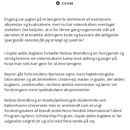
ZOOM
Engang var jagten på et længere liv domineret af eventyrere,
alkymister og kvaksalvere, men nu har videnskaben overtaget
stafetten. Det betyder, at vi for første gang nogensinde står på
tærsklen til at knække aldringens kode og besvare det ældgamle
spørgsmål:
Hvordan får jeg et langt og sundt liv?
I
Gopler ældes baglæns
fortæller Nicklas Brendborg en forrygende og
utrolig historie om videnskabens kamp mod aldring og peger på,
hvad man selv kan gøre for at leve længere.
Rejsen går forbi klodens fjerneste egne, mest højteknologiske
laboratorier og alt derimellem. Undervejs møder vi gopler, der ældes
baglæns, zombieceller, verdens ældste mennesker og lærer om
forskningens mest spektakulære eksperimenter.
Nicklas Brendborg er molekylærbiologisk studerende ved
Københavns Universitet. Han er anerkendt som et ungt
forskningstalent af blandt andet Novo Nordisk International Talent
Program og Novo Scholarship Program.
Gopler ældes baglæns
er før
udgivelse solgt til UK og USA med flere lande på vej.