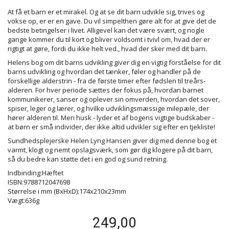
At få et barn er et mirakel. Og at se dit barn udvikle sig, trives og
vokse op, er er en gave. Du vil simpelthen gøre alt for at give det de
bedste betingelser i livet. Alligevel kan det være svært, og nogle
gange kommer du til kort og bliver voldsomt i tvivl om, hvad der er
rigtigt at gøre, fordi du ikke helt ved., hvad der sker med dit barn.
Helens bog om dit barns udvikling giver dig en vigtig forståelse for dit
barns udvikling og hvordan det tænker, føler og handler på de
forskellige alderstrin - fra de første timer efter fødslen til treårs-
alderen. For hver periode sættes der fokus på, hvordan barnet
kommunikerer, sanser og oplever sin omverden, hvordan det sover,
spiser, leger og lærer, og hvilke udviklingsmæssige milepæle, der
hører alderen til. Men husk - lyder et af bogens vigtige budskaber -
at børn er små individer, der ikke altid udvikler sig efter en tjekliste!
Sundhedsplejerske Helen Lyng Hansen giver dig med denne bog et
varmt, klogt og nemt opslagsværk, som gør dig klogere på dit barn,
så du bedre kan støtte det i en god og sund retning.
Indbinding:Hæftet
ISBN:9788712047698
Størrelse i mm (BxHxD):174x210x23mm
Vægt:636g
249,00