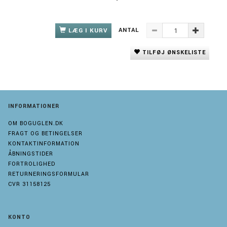
ANTAL
LÆG I KURV
TILFØJ ØNSKELISTE
INFORMATIONER
OM BOGUGLEN.DK
FRAGT OG BETINGELSER
KONTAKTINFORMATION
ÅBNINGSTIDER
FORTROLIGHED
RETURNERINGSFORMULAR
CVR 31158125
KONTO