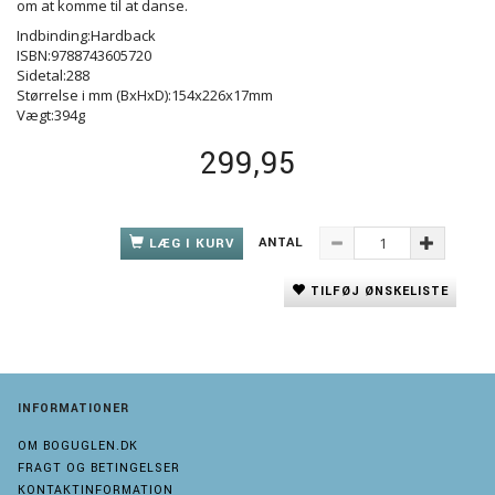
om at komme til at danse.
Indbinding:Hardback
ISBN:9788743605720
Sidetal:288
Størrelse i mm (BxHxD):154x226x17mm
Vægt:394g
299,95
ANTAL
LÆG I KURV
TILFØJ ØNSKELISTE
INFORMATIONER
OM BOGUGLEN.DK
FRAGT OG BETINGELSER
KONTAKTINFORMATION