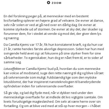
ZOOM
En del forskning peger på, at mennesker med en bestemt
livsfortælling oplever en højere grad af velvære. De evner at danse,
selv når solen er ved at gå ned over en dårlig dag. De evner at
komme styrkede ud af stormen. De evner at sky det, der skader og
forurener dem, for i stedet at vende sig mod det, der giver dem lys
og næring.
Da Camilla Kjems var 17 år, fik hun konstateret kræft, og da hun var
21 år, ramte hendes første alvorlige depression. Siden har hun med
svingende held øvet sig i at fokusere på sine styrker frem for sine
sårbarheder. To egenskaber, hun dog er nået frem til, er to sider af
samme sag.
Lotuseffekten
er Camilla Kjems’ bud på, hvordan du som menneske
kan vokse af modstand, suge den rette næring til dig og blive så tæt
på selvrensende som muligt. Fuldstændig lige som den mytiske
lotusblomst, der har inspireret nanoteknologien til banebrydende
opfindelser inden for selvrensende overflader.
Så giv slip, og lad dig flyde med, når vi dykker ned under den
menneskelige overflade for at indlede dit livs vigtigste samtale. Om
livets forudsigelige magtesløshed. Om selv at være herre over sin
fortælling. Og om at blive ved med at stå op hver morgen – i håbet