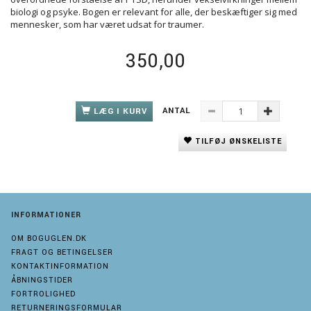
biologi og psyke. Bogen er relevant for alle, der beskæftiger sig med
mennesker, som har været udsat for traumer.
350,00
ANTAL
LÆG I KURV
TILFØJ ØNSKELISTE
INFORMATIONER
OM BOGUGLEN.DK
FRAGT OG BETINGELSER
KONTAKTINFORMATION
ÅBNINGSTIDER
FORTROLIGHED
RETURNERINGSFORMULAR