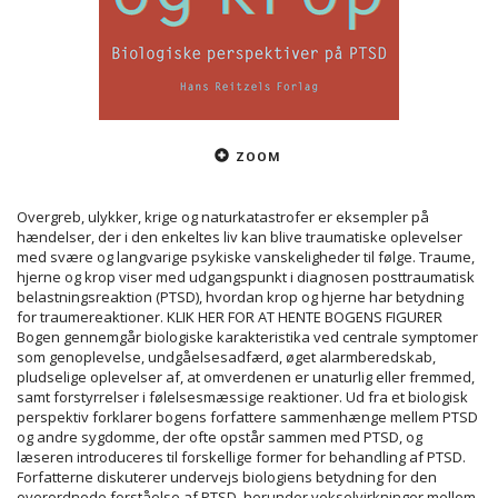
ZOOM
Overgreb, ulykker, krige og naturkatastrofer er eksempler på
hændelser, der i den enkeltes liv kan blive traumatiske oplevelser
med svære og langvarige psykiske vanskeligheder til følge. Traume,
hjerne og krop viser med udgangspunkt i diagnosen posttraumatisk
belastningsreaktion (PTSD), hvordan krop og hjerne har betydning
for traumereaktioner. KLIK HER FOR AT HENTE BOGENS FIGURER
Bogen gennemgår biologiske karakteristika ved centrale symptomer
som genoplevelse, undgåelsesadfærd, øget alarmberedskab,
pludselige oplevelser af, at omverdenen er unaturlig eller fremmed,
samt forstyrrelser i følelsesmæssige reaktioner. Ud fra et biologisk
perspektiv forklarer bogens forfattere sammenhænge mellem PTSD
og andre sygdomme, der ofte opstår sammen med PTSD, og
læseren introduceres til forskellige former for behandling af PTSD.
Forfatterne diskuterer undervejs biologiens betydning for den
overordnede forståelse af PTSD, herunder vekselvirkninger mellem