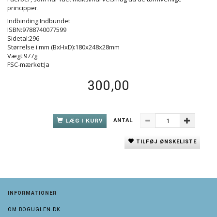
principper.
Indbinding:Indbundet
ISBN:9788740077599
Sidetal:296
Størrelse i mm (BxHxD):180x248x28mm
Vægt:977g
FSC-mærket:Ja
300,00
ANTAL
LÆG I KURV
TILFØJ ØNSKELISTE
INFORMATIONER
OM BOGUGLEN.DK