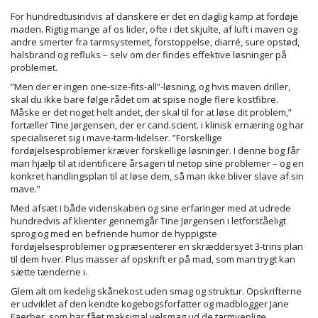
For hundredtusindvis af danskere er det en daglig kamp at fordøje
maden. Rigtig mange af os lider, ofte i det skjulte, af luft i maven og
andre smerter fra tarmsystemet, forstoppelse, diarré, sure opstød,
halsbrand og refluks – selv om der findes effektive løsninger på
problemet.
”Men der er ingen one-size-fits-all”-løsning, og hvis maven driller,
skal du ikke bare følge rådet om at spise nogle flere kostfibre.
Måske er det noget helt andet, der skal til for at løse dit problem,”
fortæller Tine Jørgensen, der er cand.scient. i klinisk ernæring og har
specialiseret sig i mave-tarm-lidelser. ”Forskellige
fordøjelsesproblemer kræver forskellige løsninger. I denne bog får
man hjælp til at identificere årsagen til netop sine problemer – og en
konkret handlingsplan til at løse dem, så man ikke bliver slave af sin
mave.”
Med afsæt i både videnskaben og sine erfaringer med at udrede
hundredvis af klienter gennemgår Tine Jørgensen i letforståeligt
sprog og med en befriende humor de hyppigste
fordøjelsesproblemer og præsenterer en skræddersyet 3-trins plan
til dem hver. Plus masser af opskrift er på mad, som man trygt kan
sætte tænderne i.
Glem alt om kedelig skånekost uden smag og struktur. Opskrifterne
er udviklet af den kendte kogebogsforfatter og madblogger Jane
Faerber, som har fået maksimal velsmag ud de tarmvenlige