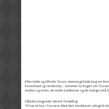
Efter Helle og Alfredo Tesios stemningsfulde bog om Rom
hovedstad og verdensby – kommer nu bogen om Toscana. M
maden og vinen, de stolte traditioner og de mange små hæ
Således begynder denne fortælling:
”Vi har et hus i Toscana. Med den smukkeste udsigt til oli