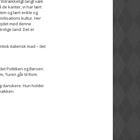
ilstrækkeligt langt væk
 de kanter, vi har lært
dem og lært enkle og
ilisations kultur. Her
rbejdet med denne
rolige land. Det er
tisk italiensk mad – det
et Politiken og Børsen.
m, Turen går til Rom.
 og danskere. Hun holder
 køkken.