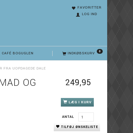
FAVORITTER
LOG IND
0
CAFÉ BOGUGLEN
INDKØBSKURV
ER FRA UOPDAGEDE DALE
 MAD OG
249,95
LÆG I KURV
ANTAL
TILFØJ ØNSKELISTE