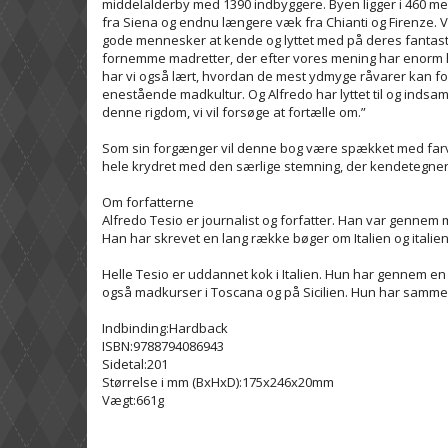
middelalderby med 1390 indbyggere. Byen ligger i 460 mete
fra Siena og endnu længere væk fra Chianti og Firenze. Vi 
gode mennesker at kende og lyttet med på deres fantast
fornemme madretter, der efter vores mening har enorm his
har vi også lært, hvordan de mest ydmyge råvarer kan forv
enestående madkultur. Og Alfredo har lyttet til og indsaml
denne rigdom, vi vil forsøge at fortælle om.”
Som sin forgænger vil denne bog være spækket med farver
hele krydret med den særlige stemning, der kendetegne
Om forfatterne
Alfredo Tesio er journalist og forfatter. Han var genne
Han har skrevet en lang række bøger om Italien og italien
Helle Tesio er uddannet kok i Italien. Hun har gennem en
også madkurser i Toscana og på Sicilien. Hun har samme
Indbinding:Hardback
ISBN:9788794086943
Sidetal:201
Størrelse i mm (BxHxD):175x246x20mm
Vægt:661g