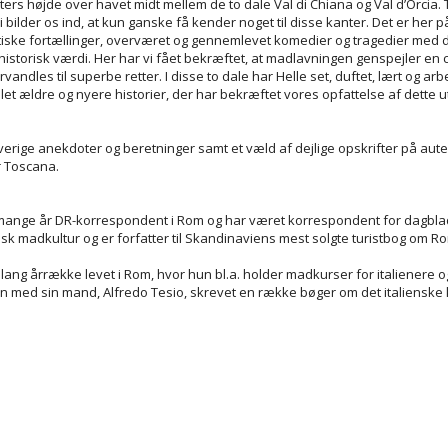
rs højde over havet midt mellem de to dale Val di Chiana og Val d’Orcia. T
bilder os ind, at kun ganske få kender noget til disse kanter. Det er her på
iske fortællinger, overværet og gennemlevet komedier og tragedier med 
torisk værdi. Her har vi fået bekræftet, at madlavningen genspejler en civ
andles til superbe retter. I disse to dale har Helle set, duftet, lært og a
et ældre og nyere historier, der har bekræftet vores opfattelse af dette ut
ige anekdoter og beretninger samt et væld af dejlige opskrifter på auten
r Toscana.
m mange år DR-korrespondent i Rom og har været korrespondent for dagblad
sk madkultur og er forfatter til Skandinaviens mest solgte turistbog om Ro
 lang årrække levet i Rom, hvor hun bl.a. holder madkurser for italienere
n med sin mand, Alfredo Tesio, skrevet en række bøger om det italienske