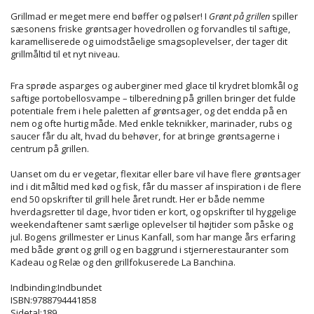
Grillmad er meget mere end bøffer og pølser! I
Grønt på grillen
spiller
sæsonens friske grøntsager hovedrollen og forvandles til saftige,
karamelliserede og uimodståelige smagsoplevelser, der tager dit
grillmåltid til et nyt niveau.
Fra sprøde asparges og auberginer med glace til krydret blomkål og
saftige portobellosvampe – tilberedning på grillen bringer det fulde
potentiale frem i hele paletten af grøntsager, og det endda på en
nem og ofte hurtig måde. Med enkle teknikker, marinader, rubs og
saucer får du alt, hvad du behøver, for at bringe grøntsagerne i
centrum på grillen.
Uanset om du er vegetar, flexitar eller bare vil have flere grøntsager
ind i dit måltid med kød og fisk, får du masser af inspiration i de flere
end 50 opskrifter til grill hele året rundt. Her er både nemme
hverdagsretter til dage, hvor tiden er kort, og opskrifter til hyggelige
weekendaftener samt særlige oplevelser til højtider som påske og
jul. Bogens grillmester er Linus Kanfall, som har mange års erfaring
med både grønt og grill og en baggrund i stjernerestauranter som
Kadeau og Relæ og den grillfokuserede La Banchina.
Indbinding:Indbundet
ISBN:9788794441858
Sidetal:189