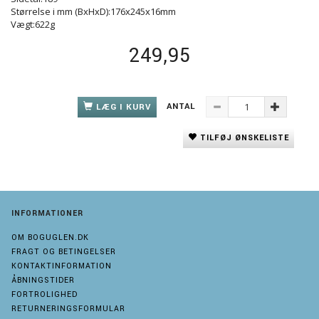
Størrelse i mm (BxHxD):176x245x16mm
Vægt:622g
249,95
ANTAL
LÆG I KURV
TILFØJ ØNSKELISTE
INFORMATIONER
OM BOGUGLEN.DK
FRAGT OG BETINGELSER
KONTAKTINFORMATION
ÅBNINGSTIDER
FORTROLIGHED
RETURNERINGSFORMULAR