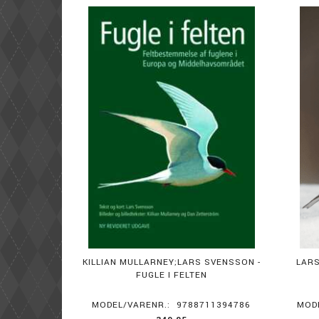
KILLIAN MULLARNEY;LARS SVENSSON -
LARS
FUGLE I FELTEN
MODEL/VARENR.:
9788711394786
MOD