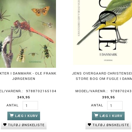
KTER I DANMARK - OLE FRANK
JENS OVERGAARD CHRISTENSEN
JØRGENSEN
STORE BOG OM FUGLE I DAN
EL/VARENR.:
9788702165104
MODEL/VARENR.:
978870243
349,95
399,95
ANTAL
ANTAL
LÆG I KURV
LÆG I KURV
TILFØJ ØNSKELISTE
TILFØJ ØNSKELISTE