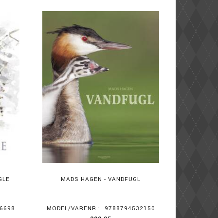
GLE
MADS HAGEN - VANDFUGL
6698
MODEL/VARENR.:
9788794532150