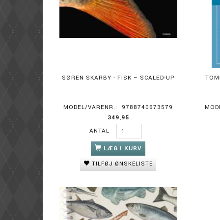
SØREN SKARBY - FISK – SCALED-UP
TOM
MODEL/VARENR.:
9788740673579
MOD
349,95
ANTAL
LÆG I KURV
TILFØJ ØNSKELISTE