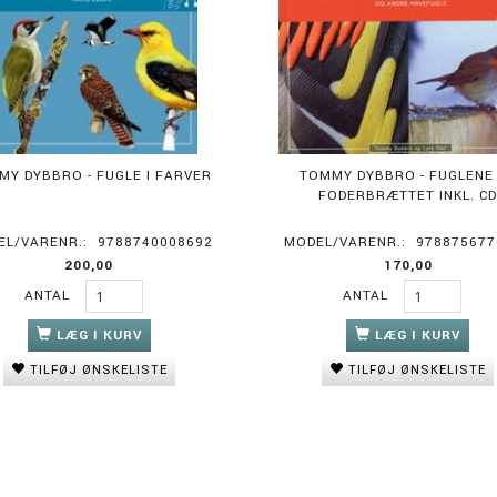
MY DYBBRO - FUGLE I FARVER
TOMMY DYBBRO - FUGLENE
FODERBRÆTTET INKL. C
EL/VARENR.:
9788740008692
MODEL/VARENR.:
978875677
200,00
170,00
ANTAL
ANTAL
LÆG I KURV
LÆG I KURV
TILFØJ ØNSKELISTE
TILFØJ ØNSKELISTE