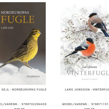
 GEJL - NORDEUROPAS FUGLE
LARS JONSSON - VINTERFU
EL/VARENR.:
9788702284430
MODEL/VARENR.:
978871191