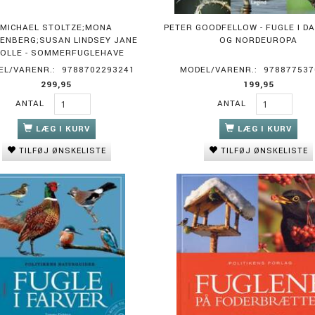
MICHAEL STOLTZE;MONA
PETER GOODFELLOW - FUGLE I D
PENBERG;SUSAN LINDSEY JANE
OG NORDEUROPA
OLLE - SOMMERFUGLEHAVE
EL/VARENR.:
9788702293241
MODEL/VARENR.:
978877537
299,95
199,95
ANTAL
ANTAL
LÆG I KURV
LÆG I KURV
TILFØJ ØNSKELISTE
TILFØJ ØNSKELISTE