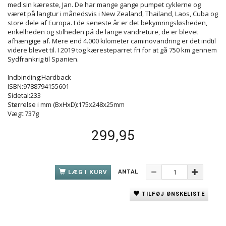
med sin kæreste, Jan. De har mange gange pumpet cyklerne og
været på langtur i månedsvis i New Zealand, Thailand, Laos, Cuba og
store dele af Europa. I de seneste år er det bekymringsløsheden,
enkelheden og stilheden på de lange vandreture, de er blevet
afhængige af. Mere end 4.000 kilometer caminovandring er det indtil
videre blevet til. I 2019 tog kæresteparret fri for at gå 750 km gennem
Sydfrankrig til Spanien.
Indbinding:Hardback
ISBN:9788794155601
Sidetal:233
Størrelse i mm (BxHxD):175x248x25mm
Vægt:737g
299,95
ANTAL
LÆG I KURV
TILFØJ ØNSKELISTE