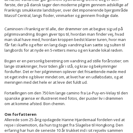
første, der på dansk tager den moderne pilgrim gennem adskillige af
Frankrigs smukkeste landsbyer, over det imponerende bjergområde
Massif Central, langs floder, vinmarker og gennem frodige dale.
Caminoen i Frankrig er til alle, der drømmer om at begive sig ud på
pilgrimsvandring. Bogen giver tips til, hvordan man finder vej, hvad
man skal have med, hvordan kroppen bedst klarer turen, hvor man
får fat i kaffe og efter en lang dags vandring kan sætte sig sulten til
langbords for at nyde en 5-retters menu og en kande lokal rødvin.
Bogen er en personlig beretning om vandring ad stille forårsstier; om
lange strækninger, hvor tiden går i stå, og krav og bekymringer
fordufter. Det er her pilgrimmen oplever det frisættende møde med
sit eget indre og bliver mindet om, at livet har en udløbsdato, og at
meningen med det hele er at leve det fuldt ud.
Fortællingen om den 750 km lange camino fra Le-Puy-en-Velay til den
spanske grænse er illustreret med fotos, der puster liv i drømmen
om at komme afsted. Bon chemin.
Om forfatteren
Allerede som 25-årig opdagede Hanne Hjardemaal fordelen ved at
rejse i slowmotion, da hun tog toget fra Slagelse til Hongkong. Den
erfaring har hun de seneste 10 år trukket ind i sit rejseliv sammen