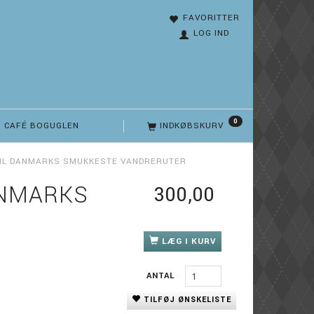
FAVORITTER
LOG IND
0
CAFÉ BOGUGLEN
INDKØBSKURV
 TIL DANMARKS SMUKKESTE VANDRERUTER
ANMARKS
300,00
LÆG I KURV
ANTAL
TILFØJ ØNSKELISTE