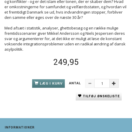
og konflikter - og er det islam eller tonen, der er skaber dem? Hvad
er omkostningerne for samfundet og velfærdsstaten, og hvordan vil
et fremtidigt Danmark se ud, hvis indvandringen stopper, forbliver
den samme eller øges over de næste 30 år?
Med afsæt i statistik, analyser, ghettobesøg og en række mulige
fremtidsscenarier giver Mikkel Andersson og Niels Jespersen deres
svar og argumenterer for, at det ikke er muligt at løse de konstant
voksende integrationsproblemer uden en radikal ændring af dansk
asylpolitik.
249,95
ANTAL
LÆG I KURV
TILFØJ ØNSKELISTE
INFORMATIONER