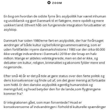
ZOOM
En bog om hvordan de sidste fyrre års asylpolitik har været inhuman
og usolidarisk og gjort Danmark til et fattigere, mere opdelt og mere
usikkert land. Ethvert håb om fungerende integration forudsætter et
asylstop.
Danmark har siden 1980’erne ført en asylpolitik, der har forårsaget
ændringer af både kultur og befolkningssammensætning, som er
uden fortilfælde i nyere danmarkshistorie.I 1983 var der cirka 60.000
ikke-vestlige indvandrere i Danmark.I 2018 er der knap en halv
million. Mange er aldeles velintegrerede, men en del er ikke, og
debatter om kultur, religion, kriminalitet og økonomi fylder mere end
nogensinde.
Efter små 40 år er det på tide at gøre status over den førte politik og
dens konsekvenser og finde ud af, om det giver mening at fortsætte
som hidtil. Er den danske asylpolitik egentlig humanistisk og
meningsfuld, og hvad betyder den for de lande,som flygtningene
kommer fra?
Er integrationen gået, som man forventede? Hvad er
konsekvenserne af indvandringen i forhold til kulturelle spændinger