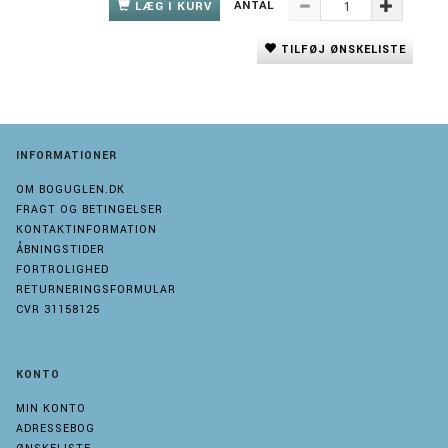
ANTAL
LÆG I KURV
TILFØJ ØNSKELISTE
INFORMATIONER
OM BOGUGLEN.DK
FRAGT OG BETINGELSER
KONTAKTINFORMATION
ÅBNINGSTIDER
FORTROLIGHED
RETURNERINGSFORMULAR
CVR 31158125
KONTO
MIN KONTO
ADRESSEBOG