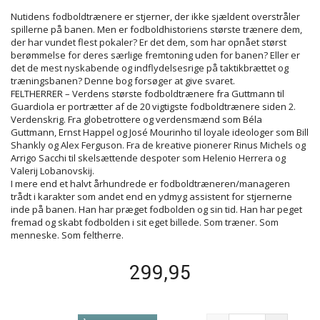
Nutidens fodboldtrænere er stjerner, der ikke sjældent overstråler
spillerne på banen. Men er fodboldhistoriens største trænere dem,
der har vundet flest pokaler? Er det dem, som har opnået størst
berømmelse for deres særlige fremtoning uden for banen? Eller er
det de mest nyskabende og indflydelsesrige på taktikbrættet og
træningsbanen? Denne bog forsøger at give svaret.
FELTHERRER – Verdens største fodboldtrænere fra Guttmann til
Guardiola er portrætter af de 20 vigtigste fodboldtrænere siden 2.
Verdenskrig. Fra globetrottere og verdensmænd som Béla
Guttmann, Ernst Happel og José Mourinho til loyale ideologer som Bill
Shankly og Alex Ferguson. Fra de kreative pionerer Rinus Michels og
Arrigo Sacchi til skelsættende despoter som Helenio Herrera og
Valerij Lobanovskij.
I mere end et halvt århundrede er fodboldtræneren/manageren
trådt i karakter som andet end en ydmyg assistent for stjernerne
inde på banen. Han har præget fodbolden og sin tid. Han har peget
fremad og skabt fodbolden i sit eget billede. Som træner. Som
menneske. Som feltherre.
299,95