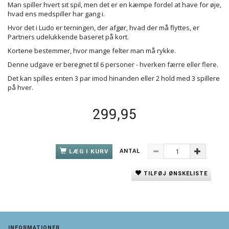
Man spiller hvert sit spil, men det er en kæmpe fordel at have for øje,
hvad ens medspiller har gang i.
Hvor det i Ludo er terningen, der afgør, hvad der må flyttes, er
Partners udelukkende baseret på kort.
Kortene bestemmer, hvor mange felter man må rykke.
Denne udgave er beregnet til 6 personer - hverken færre eller flere.
Det kan spilles enten 3 par imod hinanden eller 2 hold med 3 spillere
på hver.
299,95
ANTAL
LÆG I KURV
TILFØJ ØNSKELISTE
INFORMATIONER