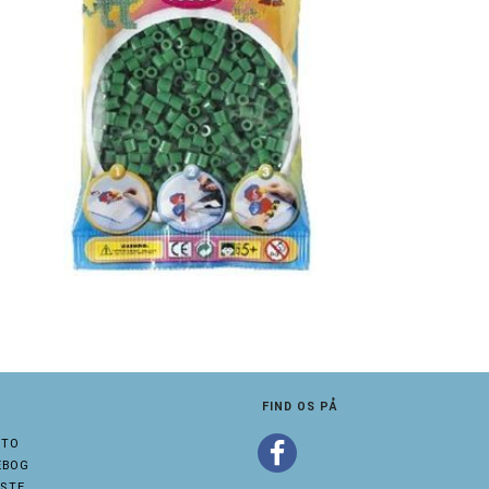
FIND OS PÅ
NTO
EBOG
STE