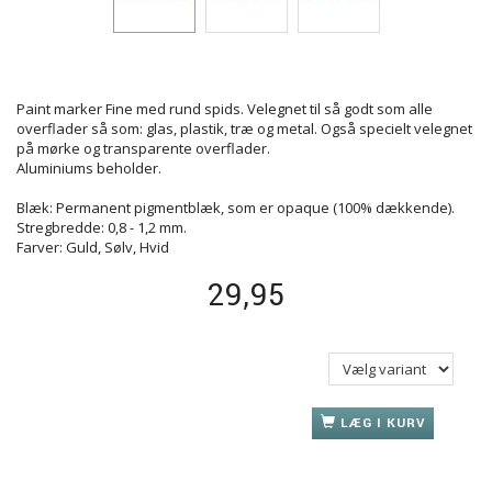
Paint marker Fine med rund spids. Velegnet til så godt som alle
overflader så som: glas, plastik, træ og metal. Også specielt velegnet
på mørke og transparente overflader.
Aluminiums beholder.
Blæk: Permanent pigmentblæk, som er opaque (100% dækkende).
Stregbredde: 0,8 - 1,2 mm.
Farver: Guld, Sølv, Hvid
29,95
LÆG I KURV