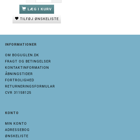
LÆG I KURV
TILFØJ ØNSKELISTE
INFORMATIONER
OM BOGUGLEN.DK
FRAGT OG BETINGELSER
KONTAKTINFORMATION
ÅBNINGSTIDER
FORTROLIGHED
RETURNERINGSFORMULAR
CVR 31158125
KONTO
MIN KONTO
ADRESSEBOG
ØNSKELISTE