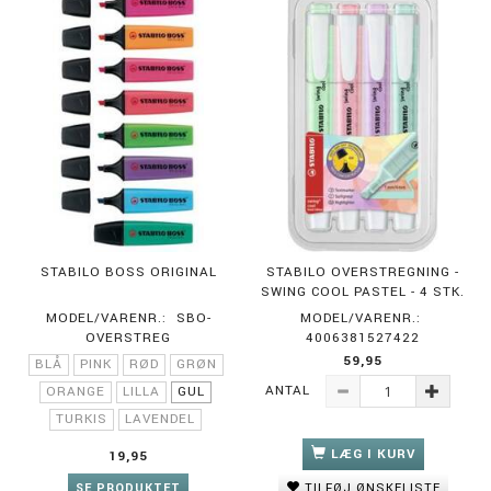
STABILO BOSS ORIGINAL
STABILO OVERSTREGNING -
SWING COOL PASTEL - 4 STK.
MODEL/VARENR.:
SBO-
MODEL/VARENR.:
OVERSTREG
4006381527422
59,95
BLÅ
PINK
RØD
GRØN
ANTAL
ORANGE
LILLA
GUL
TURKIS
LAVENDEL
LÆG I KURV
19,95
SE PRODUKTET
TILFØJ ØNSKELISTE