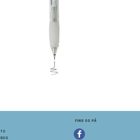
FIND OS PÅ
NTO
EBOG